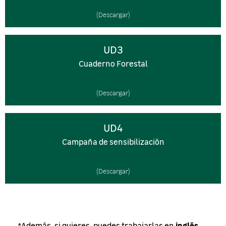
(Descargar)
UD3
Cuaderno Forestal
(Descargar)
UD4
Campaña de sensibilización
(Descargar)
inglés
*Además, si quieres, puedes trabajarlas en
.