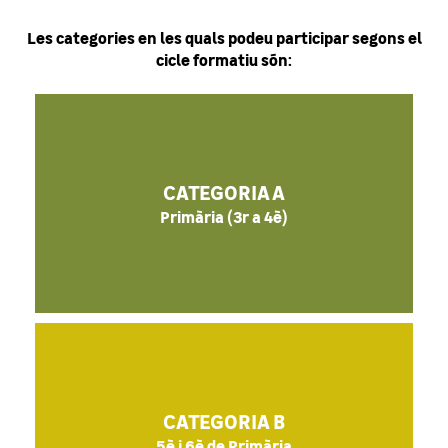
Les categories en les quals podeu participar segons el
cicle formatiu són:
CATEGORIA A
Primària (3r a 4è)
CATEGORIA B
5è i 6è de Primària