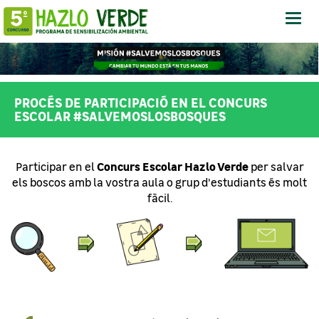
Abrir
-
Cerra
Menú
PROCÉS DE PARTICIPACIÓ EN EL CONCURS
ESCOLAR #SALVEMOSLOSBOSQUES
Concurs Escolar Hazlo Verde
Participar en el
per salvar
els boscos amb la vostra aula o grup d'estudiants és molt
fàcil.