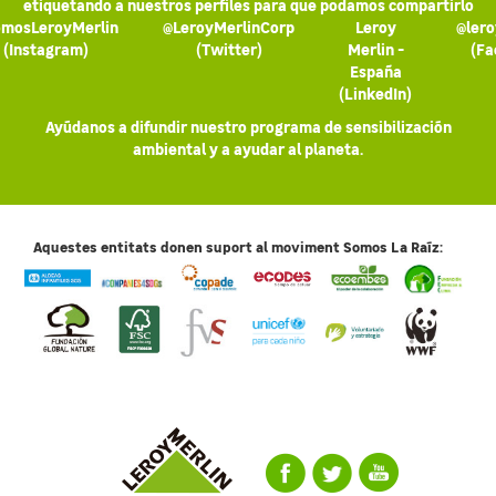
etiquetando a nuestros perfiles para que podamos compartirlo
mosLeroyMerlin
@LeroyMerlinCorp
Leroy
@lero
(Instagram)
(Twitter)
Merlin -
(Fa
España
(LinkedIn)
Ayúdanos a difundir nuestro programa de sensibilización
ambiental y a ayudar al planeta.
Aquestes entitats donen suport al moviment Somos La Raíz: