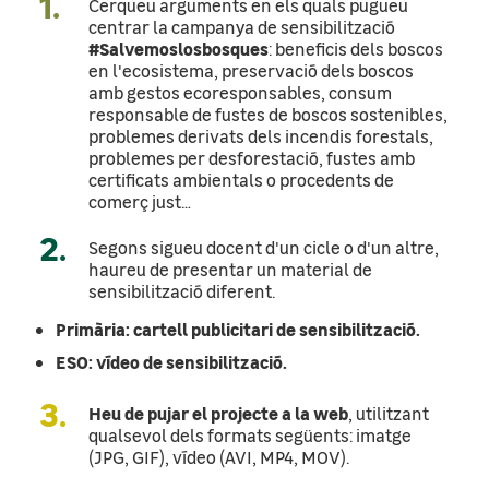
1.
Cerqueu arguments en els quals pugueu
centrar la campanya de sensibilització
#Salvemoslosbosques
: beneficis dels boscos
en l'ecosistema, preservació dels boscos
amb gestos ecoresponsables, consum
responsable de fustes de boscos sostenibles,
problemes derivats dels incendis forestals,
problemes per desforestació, fustes amb
certificats ambientals o procedents de
comerç just…
2.
Segons sigueu docent d'un cicle o d'un altre,
haureu de presentar un material de
sensibilització diferent.
Primària: cartell publicitari de sensibilització.
ESO: vídeo de sensibilització.
3.
Heu de pujar el projecte a la web
, utilitzant
qualsevol dels formats següents: imatge
(JPG, GIF), vídeo (AVI, MP4, MOV).