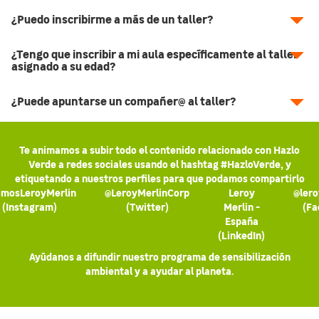
¿Puedo inscribirme a más de un taller?
¿Tengo que inscribir a mi aula específicamente al taller
asignado a su edad?
¿Puede apuntarse un compañer@ al taller?
Te animamos a subir todo el contenido relacionado con Hazlo
Verde a redes sociales usando el hashtag #HazloVerde, y
etiquetando a nuestros perfiles para que podamos compartirlo
mosLeroyMerlin
@LeroyMerlinCorp
Leroy
@lero
(Instagram)
(Twitter)
Merlin -
(Fa
España
(LinkedIn)
Ayúdanos a difundir nuestro programa de sensibilización
ambiental y a ayudar al planeta.